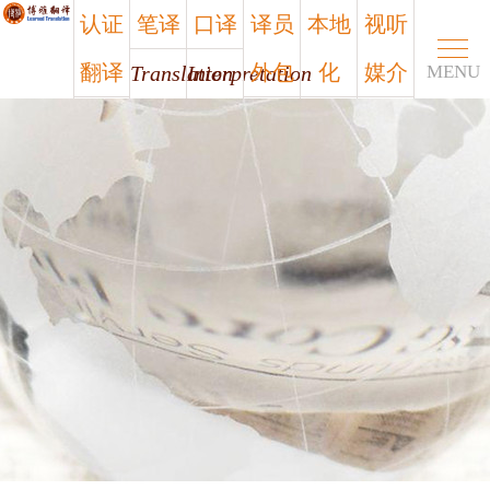
认证
笔译
口译
译员
本地
视听
翻译
外包
化
媒介
Translation
Interpretation
MENU
Certified
Outsourcing
Localization
Media
笔译
口译
认证
译员
本地
视听
翻译
外包
化
媒介