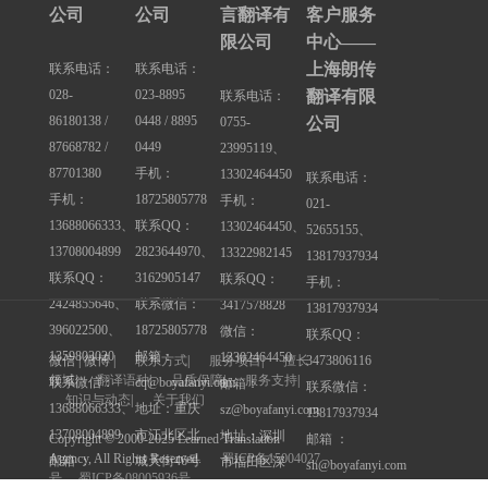
公司
公司
言翻译有
客户服务
限公司
中心——
上海朗传
联系电话：
联系电话：
028-
023-8895
翻译有限
联系电话：
86180138 /
0448 / 8895
0755-
公司
87668782 /
0449
23995119、
87701380
手机：
13302464450
联系电话：
手机：
18725805778
手机：
021-
13688066333、
联系QQ：
13302464450、
52655155、
13708004899
2823644970、
13322982145
13817937934
联系QQ：
3162905147
联系QQ：
手机：
2424855646、
联系微信：
3417578828
13817937934
396022500、
18725805778
微信：
联系QQ：
1359803020
邮箱：
13302464450
3473806116
微信 | 微博 |
联系方式
|
服务项目
|
擅长
领域
|
翻译语种
|
品质保障
|
服务支持
|
联系微信：
cq@boyafanyi.com
邮箱：
联系微信：
知识与动态
|
关于我们
13688066333、
地址：重庆
sz@boyafanyi.com
13817937934
13708004899
市江北区北
地址：深圳
邮箱 ：
Copyright © 2000-2025 Learned Translation
Agency, All Rights Reserved.
蜀ICP备15004027
邮箱 ：
城天街46号
市福田区深
sh@boyafanyi.com
号
蜀ICP备08005936号
cd@boyafanyi.com
九街高屋A座
南大道竹子