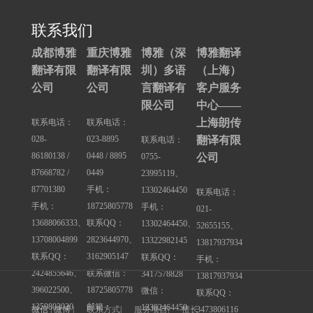
联系我们
成都博雅
重庆博雅
博雅（深
博雅翻译
翻译有限
翻译有限
圳）多语
（上海）
公司
公司
言翻译有
客户服务
限公司
中心——
上海朗传
联系电话：
联系电话：
028-
023-8895
翻译有限
联系电话：
86180138 /
0448 / 8895
0755-
公司
87668782 /
0449
23995119、
87701380
手机：
13302464450
联系电话：
手机：
18725805778
手机：
021-
13688066333、
联系QQ：
13302464450、
52655155、
13708004899
2823644970、
13322982145
13817937934
联系QQ：
3162905147
联系QQ：
手机：
2424855646、
联系微信：
3417578828
13817937934
396022500、
18725805778
微信：
联系QQ：
1359803020
邮箱：
13302464450
3473806116
微信 | 微博 |
联系方式
|
服务项目
|
擅长