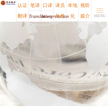
认证
笔译
口译
译员
本地
视听
翻译
外包
化
媒介
Translation
Interpretation
MENU
Certified
Outsourcing
Localization
Media
笔译
口译
认证
译员
本地
视听
翻译
外包
化
媒介