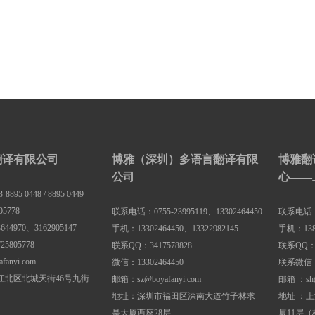
翻译有限公司
博雅（深圳）多语言翻译有限
博雅翻
公司
心——
95 0448 / 8895 0449
5778
联系电话：0755-23995119、13302464450
联系电话：02
44970、3162905147
手机：13302464450、13322982145
手机：1381
5805778
联系QQ：3417578828
联系QQ：3
anyi.com
微信：13302464450
联系微信：1
江北区北城天街46号九街
邮箱：sz@boyafanyi.com
邮箱 ：sh@
地址：深圳市福田区深南大道竹子林求
地址 ：
是大厦西座28层
厦11层