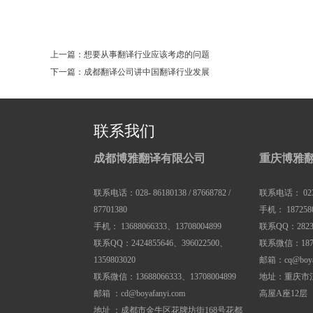
0
上一篇：想要从事翻译行业应该考虑的问题
下一篇：成都翻译公司讲中国翻译行业发展
联系我们
成都博雅翻译有限公司
重庆博雅
联系电话：028- 86180138 / 87668782 /
联系电话： 023-88
87701380
手机： 1872580
手机： 13688066333、13708004899
联系QQ：28236
联系QQ：2424855646、396022500、
联系微信：1872
1359803020
邮箱：cq@boyaf
联系微信：13688066333、13708004899
地址：重庆市
邮箱 ：cd@boyafanyi.com
高屋A座12层
地址 ：成都市金牛区花牌坊街168号花都